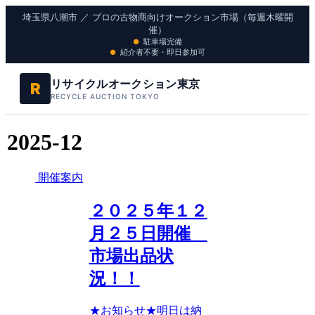
埼玉県八潮市 ／ プロの古物商向けオークション市場（毎週木曜開
催）
駐車場完備
紹介者不要・即日参加可
リサイクルオークション東京
R
RECYCLE AUCTION TOKYO
2025-12
開催案内
２０２５年１２
月２５日開催
市場出品状
況！！
★お知らせ★明日は納