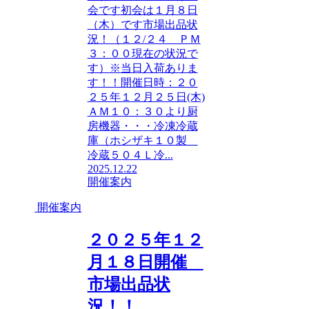
会です初会は１月８日
（木）です市場出品状
況！（１２/２４ ＰＭ
３：００現在の状況で
す）※当日入荷ありま
す！！開催日時：２０
２５年１２月２５日(木)
ＡＭ１０：３０より厨
房機器・・・冷凍冷蔵
庫（ホシザキ１０製
冷蔵５０４Ｌ冷...
2025.12.22
開催案内
開催案内
２０２５年１２
月１８日開催
市場出品状
況！！