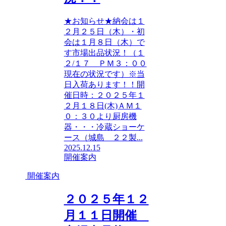
★お知らせ★納会は１
２月２５日（木）・初
会は１月８日（木）で
す市場出品状況！（１
２/１７ ＰＭ３：００
現在の状況です）※当
日入荷あります！！開
催日時：２０２５年１
２月１８日(木)ＡＭ１
０：３０より厨房機
器・・・冷蔵ショーケ
ース（城島 ２２製...
2025.12.15
開催案内
開催案内
２０２５年１２
月１１日開催