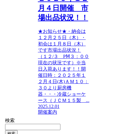
月４日開催 市
場出品状況！！
★お知らせ★・納会は
１２月２５日（木）・
初会は１月８日（木）
です市場出品状況！
（１２/３ PⅯ３：００
現在の状況です）※当
日入荷あります！！開
催日時：２０２５年１
２月４日(木)ＡＭ１０：
３０より厨房機
器・・・冷蔵ショーケ
ース（ＪＣＭ１５製 ...
2025.12.01
開催案内
検索
検索