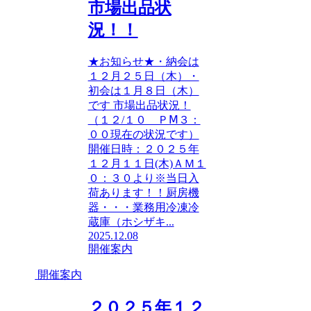
市場出品状
況！！
★お知らせ★・納会は
１２月２５日（木）・
初会は１月８日（木）
です 市場出品状況！
（１２/１０ ＰⅯ３：
００現在の状況です）
開催日時：２０２５年
１２月１１日(木)ＡＭ１
０：３０より※当日入
荷あります！！厨房機
器・・・業務用冷凍冷
蔵庫（ホシザキ...
2025.12.08
開催案内
開催案内
２０２５年１２