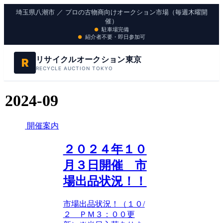
埼玉県八潮市 ／ プロの古物商向けオークション市場（毎週木曜開
催）
駐車場完備
紹介者不要・即日参加可
リサイクルオークション東京
R
RECYCLE AUCTION TOKYO
2024-09
開催案内
２０２４年１０
月３日開催 市
場出品状況！！
市場出品状況！（１０/
２ ＰＭ３：００更