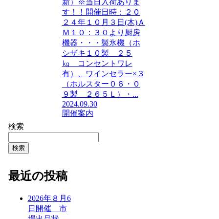
新）※当日入荷ありま
す！！開催日時：２０
２４年１０月３日(木)Ａ
Ｍ１０：３０より厨房
機器・・・製氷機（ホ
シザキ１０製 ２５
㎏ コンセントワレ
有）、ワインセラー×３
（ホルスター０６・０
９製 ２６５Ｌ）・...
2024.09.30
開催案内
検索
検索
最近の投稿
2026年８月6
日開催 市
場出品状