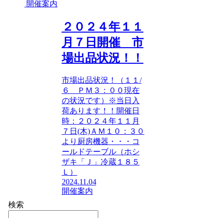
開催案内
２０２４年１１
月７日開催 市
場出品状況！！
市場出品状況！（１１/
６ ＰＭ３：００現在
の状況です）※当日入
荷あります！！開催日
時：２０２４年１１月
７日(木)ＡＭ１０：３０
より厨房機器・・・コ
ールドテーブル（ホシ
ザキ「Ｊ」冷蔵１８５
Ｌ）
2024.11.04
開催案内
検索