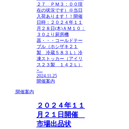
２７ ＰＭ３：００現
在の状況です）※当日
入荷あります！！開催
日時：２０２４年１１
月２８日(木)ＡＭ１０：
３０より厨房機
器・・・コールドテー
ブル（ホシザキ２１
製 冷蔵５８３Ｌ）冷
凍ストッカー（アイリ
ス２３製 １４２Ｌ）
×...
2024.11.25
開催案内
開催案内
２０２４年１１
月２１日開催
市場出品状