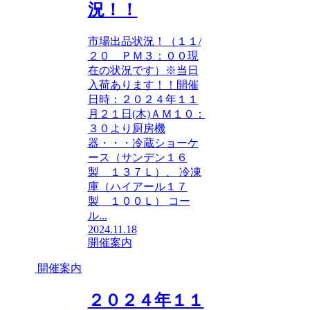
況！！
市場出品状況！（１１/
２０ ＰＭ３：００現
在の状況です）※当日
入荷あります！！開催
日時：２０２４年１１
月２１日(木)ＡＭ１０：
３０より厨房機
器・・・冷蔵ショーケ
ース（サンデン１６
製 １３７Ｌ）、 冷凍
庫（ハイアール１７
製 １００Ｌ） コー
ル...
2024.11.18
開催案内
開催案内
２０２４年１１