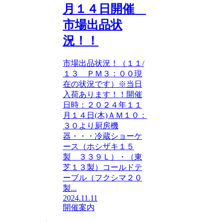
月１４日開催
市場出品状
況！！
市場出品状況！（１１/
１３ ＰＭ３：００現
在の状況です）※当日
入荷あります！！開催
日時：２０２４年１１
月１４日(木)ＡＭ１０：
３０より厨房機
器・・・冷蔵ショーケ
ース（ホシザキ１５
製 ３３９Ｌ）・（東
芝１３製）コールドテ
ーブル（フクシマ２０
製...
2024.11.11
開催案内