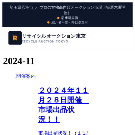
埼玉県八潮市 ／ プロの古物商向けオークション市場（毎週木曜開
催）
駐車場完備
紹介者不要・即日参加可
リサイクルオークション東京
R
RECYCLE AUCTION TOKYO
2024-11
開催案内
２０２４年１１
月２８日開催
市場出品状
況！！
市場出品状況！（１１/