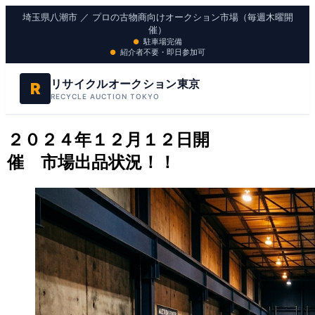
埼玉県八潮市 ／ プロの古物商向けオークション市場（毎週木曜開
催）
駐車場完備
紹介者不要・即日参加可
リサイクルオークション東京
R
RECYCLE AUCTION TOKYO
２０２４年１２月１２日開
催 市場出品状況！！