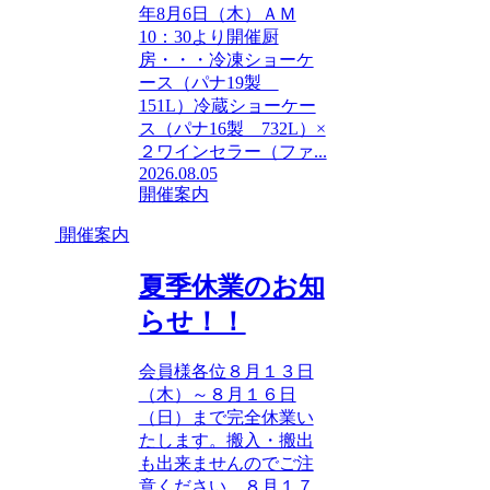
年8月6日（木）ＡＭ
10：30より開催厨
房・・・冷凍ショーケ
ース（パナ19製
151L）冷蔵ショーケー
ス（パナ16製 732L）×
２ワインセラー（ファ...
2026.08.05
開催案内
開催案内
夏季休業のお知
らせ！！
会員様各位８月１３日
（木）～８月１６日
（日）まで完全休業い
たします。搬入・搬出
も出来ませんのでご注
意ください。８月１７