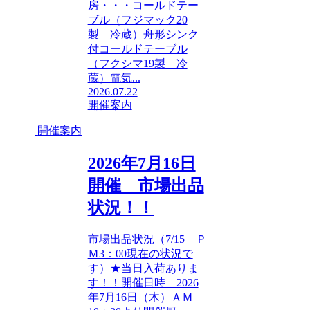
房・・・コールドテー
ブル（フジマック20
製 冷蔵）舟形シンク
付コールドテーブル
（フクシマ19製 冷
蔵）電気...
2026.07.22
開催案内
開催案内
2026年7月16日
開催 市場出品
状況！！
市場出品状況（7/15 Ｐ
Ｍ3：00現在の状況で
す）★当日入荷ありま
す！！開催日時 2026
年7月16日（木）ＡＭ