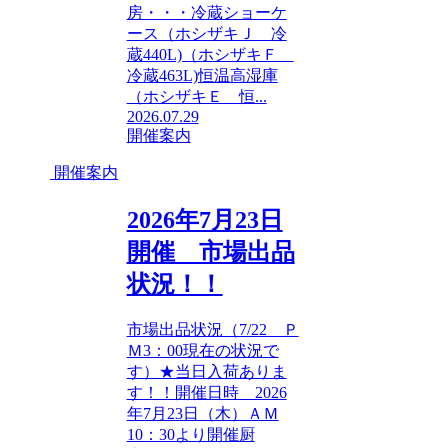
房・・・冷蔵ショーケ
ース（ホシザキＪ 冷
蔵440L)（ホシザキＦ
冷蔵463L)恒温高湿庫
（ホシザキＥ 恒...
2026.07.29
開催案内
開催案内
2026年7月23日
開催 市場出品
状況！！
市場出品状況（7/22 Ｐ
Ｍ3：00現在の状況で
す）★当日入荷ありま
す！！開催日時 2026
年7月23日（木）ＡＭ
10：30より開催厨