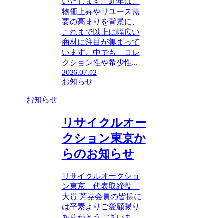
いたします。近年は、
物価上昇やリユース需
要の高まりを背景に、
これまで以上に幅広い
商材に注目が集まって
います。中でも、コレ
クション性や希少性...
2026.07.02
お知らせ
お知らせ
リサイクルオー
クション東京か
らのお知らせ
リサイクルオークショ
ン東京 代表取締役
大貫 芳晃会員の皆様に
は平素よりご愛顧賜り
ありがとうございま