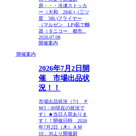
房・・・冷凍ストッカ
ー（大和 284L)（三ツ
星 58L)フライヤー
（マルゼン LP)茹で麵
器（タニコー 都市...
2026.07.08
開催案内
開催案内
2026年7月2日開
催 市場出品状
況！！
市場出品状況（7/1 Ｐ
Ｍ3：00現在の状況で
す）★当日入荷ありま
す！！開催日時 2026
年7月2日（木）ＡＭ
10：30より開催厨