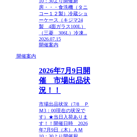
10：30より開催厨
房・・・食洗機（タニ
コー１２製）冷蔵ショ
ーケース（キジマ24
製 4面ガラス100L）
（三菱 306L）冷凍...
2026.07.15
開催案内
開催案内
2026年7月9日開
催 市場出品状
況！！
市場出品状況（7/8 Ｐ
Ｍ3：00現在の状況で
す）★当日入荷ありま
す！！開催日時 2026
年7月9日（木）ＡＭ
10：30より開催厨