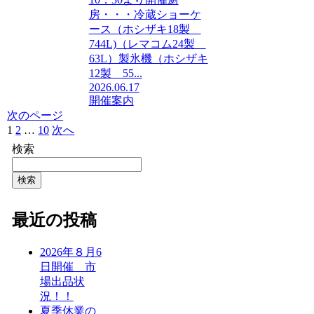
房・・・冷蔵ショーケ
ース（ホシザキ18製
744L)（レマコム24製
63L）製氷機（ホシザキ
12製 55...
2026.06.17
開催案内
次のページ
1
2
…
10
次へ
検索
検索
最近の投稿
2026年８月6
日開催 市
場出品状
況！！
夏季休業の