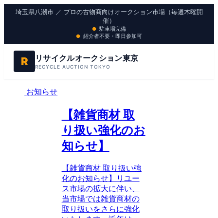
埼玉県八潮市 ／ プロの古物商向けオークション市場（毎週木曜開
催）
駐車場完備
紹介者不要・即日参加可
リサイクルオークション東京
R
RECYCLE AUCTION TOKYO
お知らせ
【雑貨商材 取
り扱い強化のお
知らせ】
【雑貨商材 取り扱い強
化のお知らせ】リユー
ス市場の拡大に伴い、
当市場では雑貨商材の
取り扱いをさらに強化