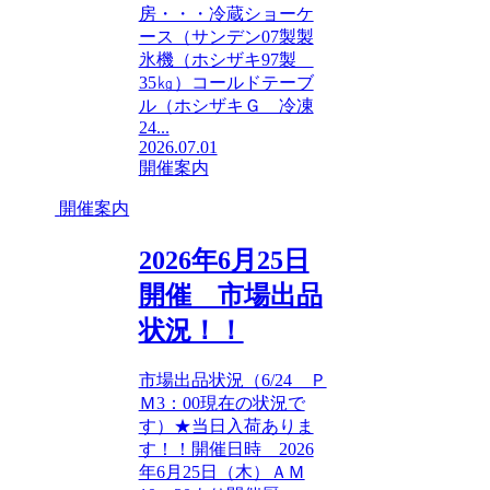
房・・・冷蔵ショーケ
ース（サンデン07製製
氷機（ホシザキ97製
35㎏）コールドテーブ
ル（ホシザキＧ 冷凍
24...
2026.07.01
開催案内
開催案内
2026年6月25日
開催 市場出品
状況！！
市場出品状況（6/24 Ｐ
Ｍ3：00現在の状況で
す）★当日入荷ありま
す！！開催日時 2026
年6月25日（木）ＡＭ